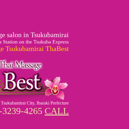
ge salon in Tsukubamirai
 Station on the Tsukuba Express
ge Tsukubamirai ThaBest
 Tsukubamirai City, Ibaraki Prefecture
-3239-4265
CALL